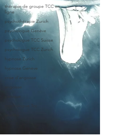
thérapie de groupe TCC en
ligne
psychothérapie Zurich
psychologue Genève
psychologue TCC Suisse
psychologue TCC Zurich
hypnose Zurich
hypnose Genève
crise d'angoisse
angoisse
panique
psychologue Tcc
anxiété