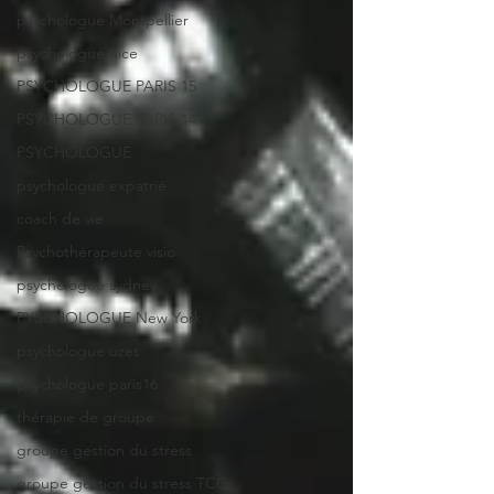
psychologue Montpellier
psychologue nice
PSYCHOLOGUE PARIS 15
PSYCHOLOGUE PARIS 14
PSYCHOLOGUE
psychologue expatrié
coach de vie
Psychothérapeute visio
psychologue sydney
PYSCHOLOGUE New York
psychologue uzes
psychologue paris16
thérapie de groupe
groupe gestion du stress
groupe gestion du stress TCC