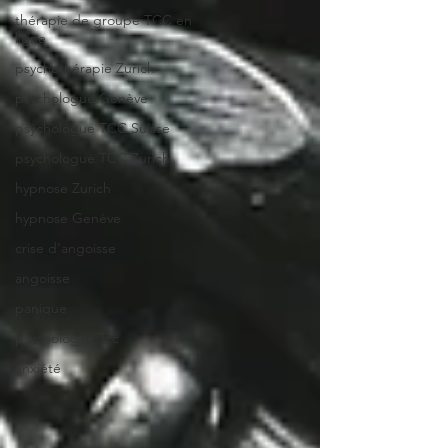
thérapie de groupe TCC en
ligne
psychothérapie Zurich
psychologue Genève
psychologue TCC Suisse
psychologue TCC Zurich
hypnose Zurich
hypnose Genève
crise d'angoisse
angoisse
panique
psychologue Tcc
anxiété