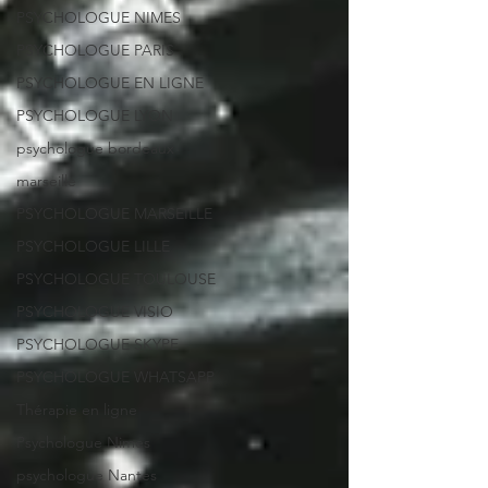
PSYCHOLOGUE NIMES
PSYCHOLOGUE PARIS
PSYCHOLOGUE EN LIGNE
PSYCHOLOGUE LYON
psychologue bordeaux
marseille
PSYCHOLOGUE MARSEILLE
PSYCHOLOGUE LILLE
PSYCHOLOGUE TOULOUSE
PSYCHOLOGUE VISIO
PSYCHOLOGUE SKYPE
PSYCHOLOGUE WHATSAPP
Thérapie en ligne
Psychologue Nimes
psychologue Nantes