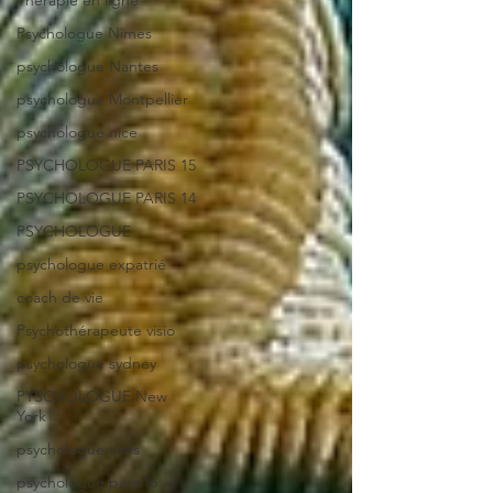
Thérapie en ligne
Psychologue Nimes
psychologue Nantes
psychologue Montpellier
psychologue nice
PSYCHOLOGUE PARIS 15
PSYCHOLOGUE PARIS 14
PSYCHOLOGUE
psychologue expatrié
coach de vie
Psychothérapeute visio
psychologue sydney
PYSCHOLOGUE New
York
psychologue uzes
psychologue paris16