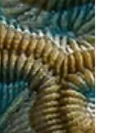
thérapie de groupe
groupe gestion du stress
groupe gestion du stress
TCC
thérapie de groupe TCC
en ligne
psychothérapie Zurich
psychologue Genève
psychologue TCC Suisse
psychologue TCC Zurich
hypnose Zurich
hypnose Genève
crise d'angoisse
angoisse
panique
psychologue Tcc