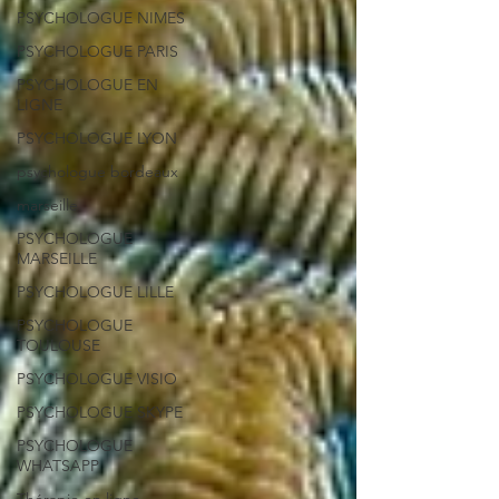
PSYCHOLOGUE NIMES
PSYCHOLOGUE PARIS
PSYCHOLOGUE EN
LIGNE
PSYCHOLOGUE LYON
psychologue bordeaux
marseille
PSYCHOLOGUE
MARSEILLE
PSYCHOLOGUE LILLE
PSYCHOLOGUE
TOULOUSE
PSYCHOLOGUE VISIO
PSYCHOLOGUE SKYPE
PSYCHOLOGUE
WHATSAPP