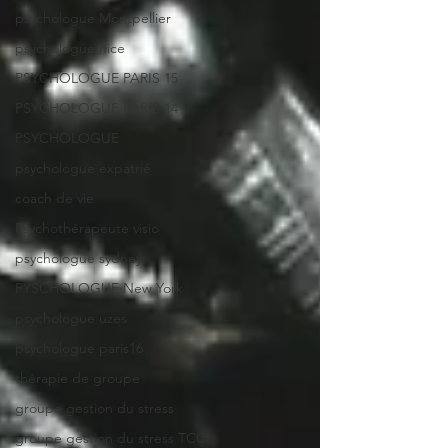
psychologue Montpellier
psychologue nice
PSYCHOLOGUE PARIS 15
PSYCHOLOGUE PARIS 14
PSYCHOLOGUE
psychologue expatrié
coach de vie
Psychothérapeute visio
psychologue sydney
PYSCHOLOGUE New York
psychologue uzes
psychologue paris16
thérapie de groupe
groupe gestion du stress
groupe gestion du stress TCC