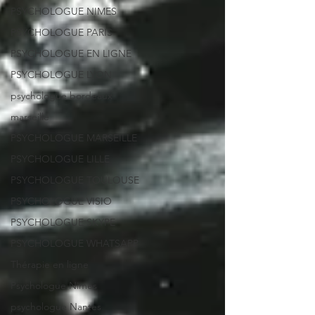
PSYCHOLOGUE NIMES
PSYCHOLOGUE PARIS
PSYCHOLOGUE EN LIGNE
PSYCHOLOGUE LYON
psychologue bordeaux
marseille
PSYCHOLOGUE MARSEILLE
PSYCHOLOGUE LILLE
PSYCHOLOGUE TOULOUSE
PSYCHOLOGUE VISIO
PSYCHOLOGUE SKYPE
PSYCHOLOGUE WHATSAPP
Thérapie en ligne
Psychologue Nimes
psychologue Nantes