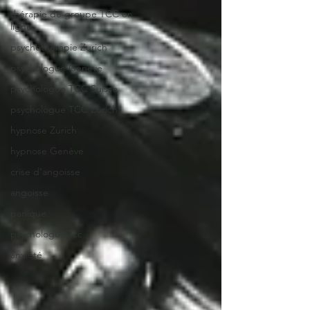
thérapie de groupe TCC en
ligne
psychothérapie Zurich
psychologue Genève
psychologue TCC Suisse
psychologue TCC Zurich
hypnose Zurich
hypnose Genève
crise d'angoisse
angoisse
panique
psychologue Tcc
anxiété