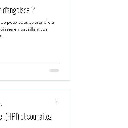
s d'angoisse ?
GUE WHATSAPP
! Je peux vous apprendre à
isses en travaillant vos
psychologue nice
...
ié
coach de vie
psychologue paris16
re
el (HPI) et souhaitez