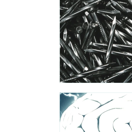
PSYCHOLOGUE TOULOUSE
Thérapie en ligne
Psychologu
PSYCHOLOGUE PARIS 15
PS
Psychothérapeute visio
psych
thérapie de groupe
groupe ge