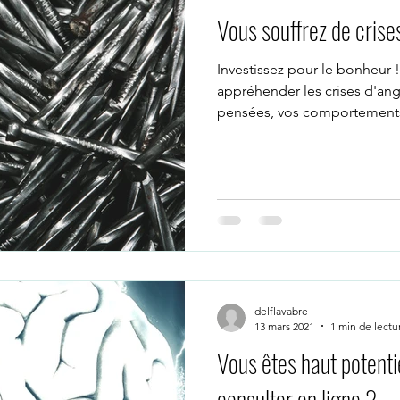
Vous souffrez de crise
PSYCHOLOGUE VISIO
PSYCHOLOGUE SKYPE
PSYCHOLO
Investissez pour le bonheur 
appréhender les crises d'ango
e Nimes
psychologue Nantes
psychologue Montpellier
pensées, vos comportements
YCHOLOGUE PARIS 14
PSYCHOLOGUE
psychologue expatr
ologue sydney
PYSCHOLOGUE New York
psychologue uzes
delflavabre
stion du stress
groupe gestion du stress TCC
13 mars 2021
1 min de lectu
Vous êtes haut potenti
consulter en ligne ?