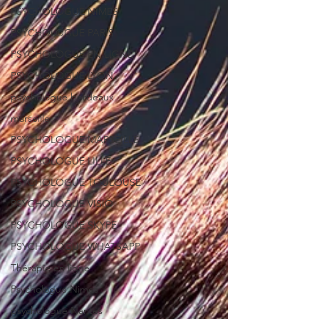
PSYCHOLOGUE NIMES
PSYCHOLOGUE PARIS
PSYCHOLOGUE EN LIGNE
PSYCHOLOGUE LYON
psychologue bordeaux
marseille
PSYCHOLOGUE MARSEILLE
PSYCHOLOGUE LILLE
PSYCHOLOGUE TOULOUSE
PSYCHOLOGUE VISIO
PSYCHOLOGUE SKYPE
PSYCHOLOGUE WHATSAPP
Thérapie en ligne
Psychologue Nimes
psychologue Nantes