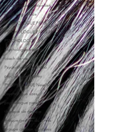
psychologue Montpellier
psychologue nice
PSYCHOLOGUE PARIS 15
PSYCHOLOGUE PARIS 14
PSYCHOLOGUE
psychologue expatrié
coach de vie
Psychothérapeute visio
psychologue sydney
PYSCHOLOGUE New York
psychologue uzes
psychologue paris16
thérapie de groupe
groupe gestion du stress
groupe gestion du stress