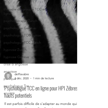
TCC
thérapie de groupe TCC en
ligne
psychothérapie Zurich
psychologue Genève
psychologue TCC Suisse
psychologue TCC Zurich
hypnose Zurich
hypnose Genève
crise d'angoisse
angoisse
panique
delflavabre
psychologue Tcc
3 déc. 2020
1 min de lecture
anxiété
Psychologue TCC en ligne pour HPI Zébres,
hauts potentiels