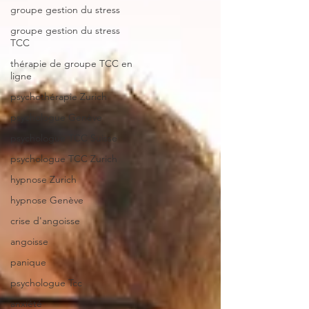
groupe gestion du stress
groupe gestion du stress
TCC
thérapie de groupe TCC en
ligne
psychothérapie Zurich
psychologue Genève
psychologue TCC Suisse
psychologue TCC Zurich
hypnose Zurich
hypnose Genève
crise d'angoisse
angoisse
panique
psychologue Tcc
anxiété