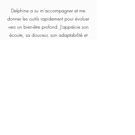
Delphine a su m'accompagner et me
donner les outils rapidement pour évoluer
vers un bien-être profond. J'apprécie son
écoute, sa douceur, son adaptabilité et
ses conseils pragmatiques. Je vous
recommande fortement de la contacter si
vous avez besoin d'une
psychothérapeute. Les séances en ligne
sont l'idéal pour moi, car je n'ai pas
besoin de me déplacer et je me sens à
l'aise pour parler de tout.
Céline B. 47 ans