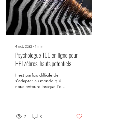
4 oct. 2022
∙
1
min
Psychologue TCC en ligne pour
HPI Zébres, hauts potentiels
Il est parfois difficile de
s'adapter au monde qui
nous entoure lorsque l'on
fonctionne avec un cerveau
droit. Le fonctionnement
en...
7
0