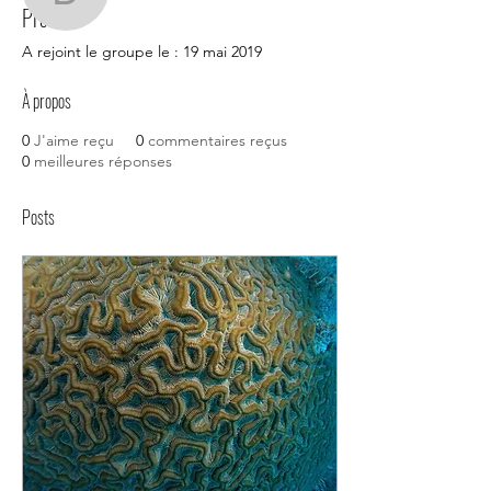
delflavabre
Profil
Administrateur
delflavabre
A rejoint le groupe le : 19 mai 2019
À propos
0
J'aime reçu
0
commentaires reçus
0
meilleures réponses
Posts