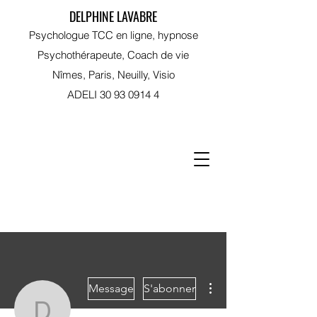
DELPHINE LAVABRE
Psychologue TCC en ligne, hypnose
Psychothérapeute, Coach de vie
Nîmes, Paris, Neuilly, Visio
ADELI
30 93 0914 4
RDV sur Doctolib
Plus d'actions
Message
S'abonner