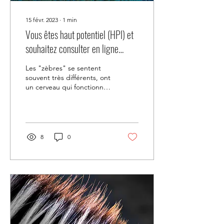
15 févr. 2023
∙
1
min
Vous êtes haut potentiel (HPI) et
souhaitez consulter en ligne
depuis Zurich,Genève, Bâle e
Les "zèbres" se sentent
souvent très différents, ont
un cerveau qui fonctionne
en réseau. Ils ont du mal à
gérer leurs émotions. Je
suis...
8
0