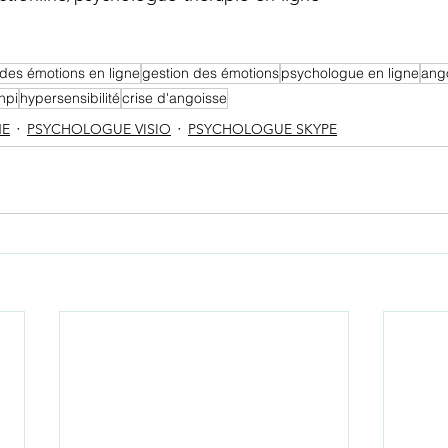
des émotions en ligne
gestion des émotions
psychologue en ligne
ang
hpi
hypersensibilité
crise d'angoisse
NE
PSYCHOLOGUE VISIO
PSYCHOLOGUE SKYPE