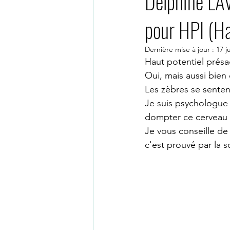
Delphine LA
pour HPI (Hau
PSYCHOLOGUE TOULOUSE
Dernière mise à jour :
17 j
Haut potentiel présag
Thérapie en ligne
Psychologu
Oui, mais aussi bien d
Les zèbres se senten
Je suis psychologue
PSYCHOLOGUE PARIS 15
PS
dompter ce cerveau s
Je vous conseille de 
c'est prouvé par la s
Psychothérapeute visio
psych
thérapie de groupe
groupe ge