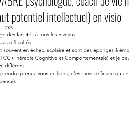
VABRE psychologue, coach de vie 
t potentiel intellectuel) en visio
PSYCHOLOGUE VISIO
PSYCHOLOGUE SKYPE
PSYCHOLO
uil. 2023
e des facilités à tous les niveaux. 
e Nimes
psychologue Nantes
psychologue Montpellier
es difficultés! 
t souvent en échec, scolaire et sont des éponges à émo
 TCC (Thérapie Cognitive et Comportementale) et je peu
YCHOLOGUE PARIS 14
PSYCHOLOGUE
psychologue expatr
i différent!
prendre prenez-vous en ligne, c'est aussi efficace qu'en 
cience).
ologue sydney
PYSCHOLOGUE New York
psychologue uzes
stion du stress
groupe gestion du stress TCC