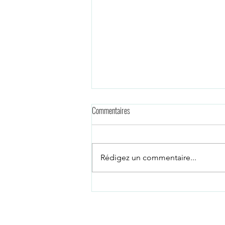
Commentaires
Rédigez un commentaire...
Vous ou votre enfant êtes haut potentiel
(HPI) et souhaitez consulter en ligne?