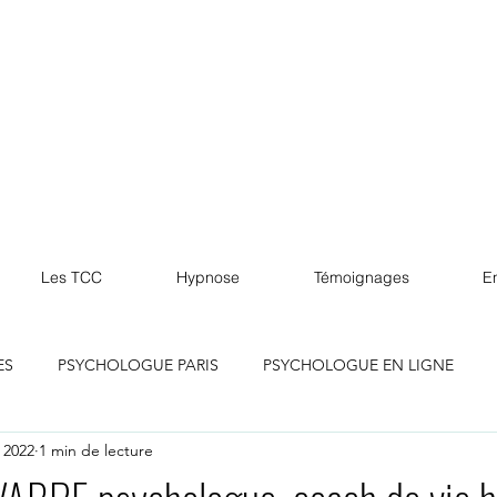
Les TCC
Hypnose
Témoignages
En
ES
PSYCHOLOGUE PARIS
PSYCHOLOGUE EN LIGNE
 2022
1 min de lecture
lle
PSYCHOLOGUE MARSEILLE
PSYCHOLOGUE LILLE