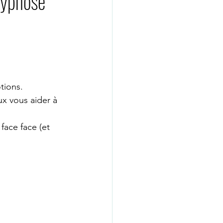
hypnose
GUE WHATSAPP
psychologue nice
tions.
x vous aider à 
ié
coach de vie
face face (et 
psychologue paris16