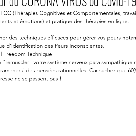
eur du CORONA VIRUS ou Covid-1
PSYCHOLOGUE VISIO
PSYCHOLOGUE SKYPE
PSYCHOLO
TCC (Thérapies Cognitives et Comportementales, travail 
nts et émotions) et pratique des thérapies en ligne.
e Nimes
psychologue Nantes
psychologue Montpellier
ner des techniques efficaces pour gérer vos peurs nota
que d'Identification des Peurs Inconscientes,
al Freedom Technique
YCHOLOGUE PARIS 14
PSYCHOLOGUE
psychologue expatr
e "remuscler" votre système nerveux para sympathique 
 ramener à des pensées rationnelles. Car sachez que 60
tresse ne se passent pas !
ologue sydney
PYSCHOLOGUE New York
psychologue uzes
stion du stress
groupe gestion du stress TCC