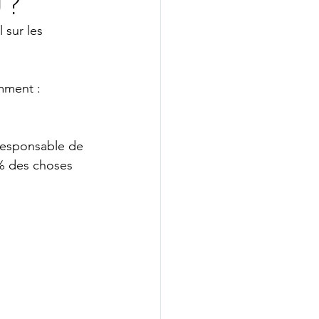
9 ?
GUE WHATSAPP
sur les 
psychologue nice
mment :
ié
coach de vie
responsable de 
% des choses 
psychologue paris16