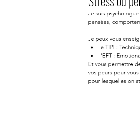
Stress ou p
PSYCHOLOGUE TOULOUSE
Je suis psychologue 
pensées, comporteme
Thérapie en ligne
Psychologu
Je peux vous enseig
le TIPI : Techni
l'EFT : Emotion
PSYCHOLOGUE PARIS 15
PS
Et vous permettre d
vos peurs pour vous
pour lesquelles on s
Psychothérapeute visio
psych
thérapie de groupe
groupe ge