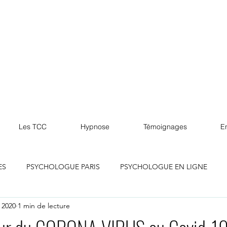
Les TCC
Hypnose
Témoignages
En
ES
PSYCHOLOGUE PARIS
PSYCHOLOGUE EN LIGNE
 2020
1 min de lecture
lle
PSYCHOLOGUE MARSEILLE
PSYCHOLOGUE LILLE