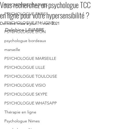
Vous recherchez un psychologue TCC
PSYCHOLOGUE NIMES
en ligne pour votre hypersensibilité ?
PSYCHOLOGUE PARIS
PSYCHOLOGUE EN LIGNE
Dernière mise à jour :
1 nov. 2021
Delphine LAVABRE
PSYCHOLOGUE LYON
psychologue bordeaux
marseille
PSYCHOLOGUE MARSEILLE
PSYCHOLOGUE LILLE
PSYCHOLOGUE TOULOUSE
PSYCHOLOGUE VISIO
PSYCHOLOGUE SKYPE
PSYCHOLOGUE WHATSAPP
Thérapie en ligne
Psychologue Nimes