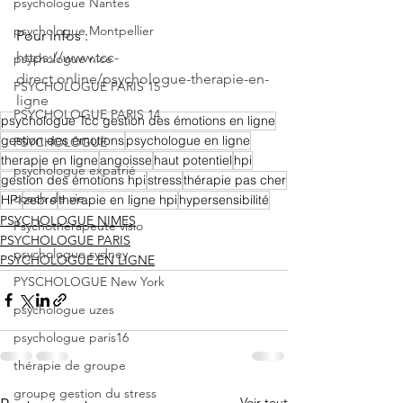
psychologue Nantes
psychologue Montpellier
Pour infos : 
https://www.tcc-
psychologue nice
direct.online/psychologue-therapie-en-
PSYCHOLOGUE PARIS 15
ligne
PSYCHOLOGUE PARIS 14
psychologue Tcc gestion des émotions en ligne
gestion des émotions
psychologue en ligne
PSYCHOLOGUE
therapie en ligne
angoisse
haut potentiel
hpi
psychologue expatrié
gestion des émotions hpi
stress
thérapie pas cher
coach de vie
HPI
zebre
therapie en ligne hpi
hypersensibilité
PSYCHOLOGUE NIMES
Psychothérapeute visio
PSYCHOLOGUE PARIS
psychologue sydney
PSYCHOLOGUE EN LIGNE
PYSCHOLOGUE New York
psychologue uzes
psychologue paris16
thérapie de groupe
groupe gestion du stress
Voir tout