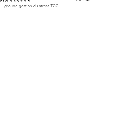
Posts récents
groupe gestion du stress TCC
thérapie de groupe TCC en ligne
psychothérapie Zurich
psychologue Genève
psychologue TCC Suisse
psychologue TCC Zurich
hypnose Zurich
hypnose Genève
crise d'angoisse
angoisse
panique
psychologue Tcc
anxiété
Commentaires