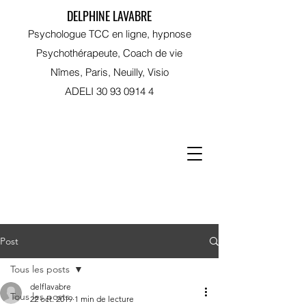
DELPHINE LAVABRE
Psychologue TCC en ligne, hypnose
Psychothérapeute, Coach de vie
Nîmes, Paris, Neuilly, Visio
ADELI
30 93 0914 4
RDV sur Doctolib
Post
Tous les posts
delflavabre
Tous les posts
22 oct. 2019
1 min de lecture