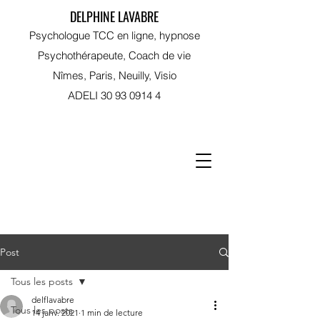
DELPHINE LAVABRE
Psychologue TCC en ligne, hypnose
Psychothérapeute, Coach de vie
Nîmes, Paris, Neuilly, Visio
ADELI
30 93 0914 4
RDV sur Doctolib
Post
Tous les posts
delflavabre
Tous les posts
14 janv. 2021
1 min de lecture