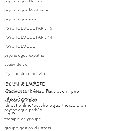
psychologue Nantes
psychologue Montpellier
psychologue nice
PSYCHOLOGUE PARIS 15
PSYCHOLOGUE PARIS 14
PSYCHOLOGUE
psychologue expatrié
coach de vie
Psychothérapeute visio
psychologue sydney
Delphine LAVABRE
Cabinet sur Nîmes, Paris et en ligne
PYSCHOLOGUE New York
https://www.tcc-
psychologue uzes
direct.online/psychologue-therapie-en-
psychologue paris16
ligne
thérapie de groupe
groupe gestion du stress