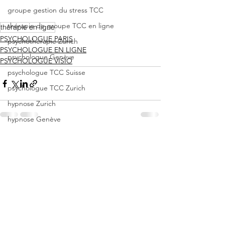
groupe gestion du stress TCC
thérapie de groupe TCC en ligne
therapie en ligne
PSYCHOLOGUE PARIS
psychothérapie Zurich
PSYCHOLOGUE EN LIGNE
psychologue Genève
PSYCHOLOGUE VISIO
psychologue TCC Suisse
psychologue TCC Zurich
hypnose Zurich
hypnose Genève
crise d'angoisse
Voir tout
Posts récents
angoisse
panique
psychologue Tcc
anxiété