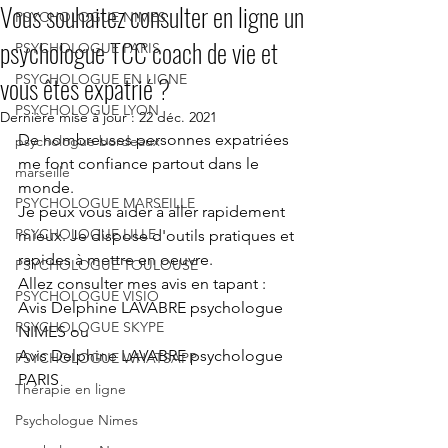
Vous souhaitez consulter en ligne un
PSYCHOLOGUE NIMES
psychologue TCC coach de vie et
PSYCHOLOGUE PARIS
vous êtes expatrié ?
PSYCHOLOGUE EN LIGNE
PSYCHOLOGUE LYON
Dernière mise à jour :
22 déc. 2021
De nombreuses personnes expatriées 
psychologue bordeaux
me font confiance partout dans le 
marseille
monde.
PSYCHOLOGUE MARSEILLE
Je peux vous aider à aller rapidement 
PSYCHOLOGUE LILLE
mieux. Je dispose d'outils pratiques et 
rapides à mettre en oeuvre.
PSYCHOLOGUE TOULOUSE
Allez consulter mes avis en tapant : 
PSYCHOLOGUE VISIO
Avis Delphine LAVABRE psychologue 
PSYCHOLOGUE SKYPE
NIMES ou
Avis Delphine LAVABRE psychologue 
PSYCHOLOGUE WHATSAPP
PARIS
Thérapie en ligne
Psychologue Nimes