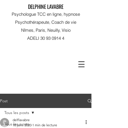
DELPHINE LAVABRE
Psychologue TCC en ligne, hypnose
Psychothérapeute, Coach de vie
Nîmes, Paris, Neuilly, Visio
ADELI
30 93 0914 4
RDV sur Doctolib
Post
Tous les posts
delflavabre
Tous les posts
10 janv. 2020
1 min de lecture