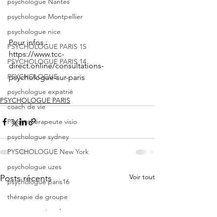
psychologue Nantes
psychologue Montpellier
psychologue nice
Pour infos : 
PSYCHOLOGUE PARIS 15
https://www.tcc-
PSYCHOLOGUE PARIS 14
direct.online/consultations-
PSYCHOLOGUE
psychologue-sur-paris
psychologue expatrié
PSYCHOLOGUE PARIS
coach de vie
Psychothérapeute visio
psychologue sydney
PYSCHOLOGUE New York
psychologue uzes
Voir tout
Posts récents
psychologue paris16
thérapie de groupe
groupe gestion du stress