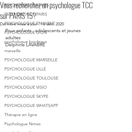
Vous recherchez un psychologue TCC
PSYCHOLOGUE NIMES
sur PARIS 15?
PSYCHOLOGUE PARIS
PSYCHOLOGUE EN LIGNE
Dernière mise à jour :
18 déc. 2020
Pour enfants , adolescents et jeunes 
PSYCHOLOGUE LYON
adultes
psychologue bordeaux
Delphine LAVABRE
marseille
PSYCHOLOGUE MARSEILLE
PSYCHOLOGUE LILLE
PSYCHOLOGUE TOULOUSE
PSYCHOLOGUE VISIO
PSYCHOLOGUE SKYPE
PSYCHOLOGUE WHATSAPP
Thérapie en ligne
Psychologue Nimes