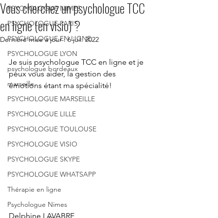
Vous cherchez un psychologue TCC
PSYCHOLOGUE NIMES
en ligne (en visio) ?
PSYCHOLOGUE PARIS
PSYCHOLOGUE EN LIGNE
Dernière mise à jour :
6 juil. 2022
PSYCHOLOGUE LYON
Je suis psychologue TCC en ligne et je 
psychologue bordeaux
peux vous aider, la gestion des 
marseille
émotions étant ma spécialité!
PSYCHOLOGUE MARSEILLE
PSYCHOLOGUE LILLE
PSYCHOLOGUE TOULOUSE
PSYCHOLOGUE VISIO
PSYCHOLOGUE SKYPE
PSYCHOLOGUE WHATSAPP
Thérapie en ligne
Psychologue Nimes
Delphine LAVABRE