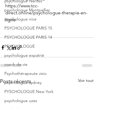
psychologue Nantes
https://www.tcc-
psychologue Montpellier
direct.online/psychologue-therapie-en-
psychologue nice
ligne
PSYCHOLOGUE PARIS 15
PSYCHOLOGUE PARIS 14
PSYCHOLOGUE
psychologue expatrié
coach de vie
Psychothérapeute visio
Voir tout
Posts récents
psychologue sydney
PYSCHOLOGUE New York
psychologue uzes
psychologue paris16
thérapie de groupe
groupe gestion du stress