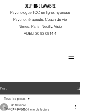
DELPHINE LAVABRE
Psychologue TCC en ligne, hypnose
Psychothérapeute, Coach de vie
Nîmes, Paris, Neuilly, Visio
ADELI
30 93 0914 4
RDV sur Doctolib
Post
Tous les posts
delflavabre
Tous les posts
27 nov. 2020
1 min de lecture