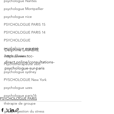
psychologue Nantes
psychologue Montpellier
psychologue nice
PSYCHOLOGUE PARIS 15
PSYCHOLOGUE PARIS 14
PSYCHOLOGUE
psychologue expatrié
Delphine LAVABRE
https://www.tcc-
coach de vie
direct.online/consultations-
Psychothérapeute visio
psychologue-sur-paris
psychologue sydney
PYSCHOLOGUE New York
psychologue uzes
psychologue paris16
PSYCHOLOGUE PARIS
thérapie de groupe
groupe gestion du stress