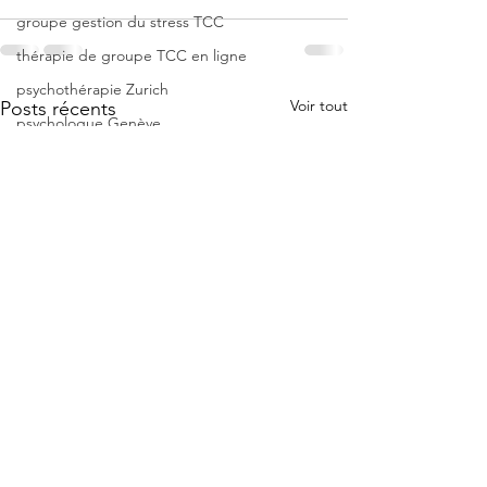
groupe gestion du stress TCC
thérapie de groupe TCC en ligne
psychothérapie Zurich
Voir tout
Posts récents
psychologue Genève
psychologue TCC Suisse
psychologue TCC Zurich
hypnose Zurich
hypnose Genève
crise d'angoisse
angoisse
panique
psychologue Tcc
anxiété