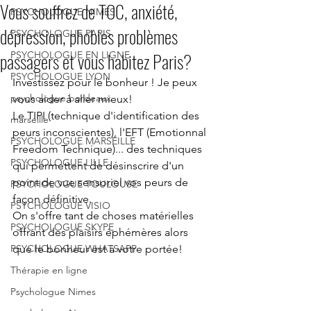
Vous souffrez de TOC, anxiété,
PSYCHOLOGUE NIMES
dépression, phobies problèmes
PSYCHOLOGUE PARIS
passagers et vous habitez Paris?
PSYCHOLOGUE EN LIGNE
PSYCHOLOGUE LYON
Investissez pour le bonheur ! Je peux 
psychologue bordeaux
vous aider à aller mieux!
Le TIPI (technique d'identification des 
marseille
peurs inconscientes), l'EFT (Emotionnal 
PSYCHOLOGUE MARSEILLE
Freedom Technique)... des techniques 
PSYCHOLOGUE LILLE
qui permettent de désinscrire d'un 
point de vue sensoriel vos peurs de 
PSYCHOLOGUE TOULOUSE
façon définitive.
PSYCHOLOGUE VISIO
On s'offre tant de choses matérielles 
PSYCHOLOGUE SKYPE
offrant des plaisirs éphémères alors 
PSYCHOLOGUE WHATSAPP
que le bonheur est à votre portée!
Thérapie en ligne
Psychologue Nimes