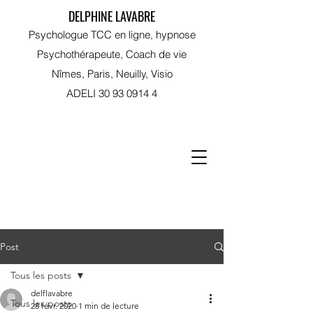
DELPHINE LAVABRE
Psychologue TCC en ligne, hypnose
Psychothérapeute, Coach de vie
Nîmes, Paris, Neuilly, Visio
ADELI
30 93 0914 4
RDV sur Doctolib
Post
Tous les posts
delflavabre
Tous les posts
28 févr. 2020
1 min de lecture