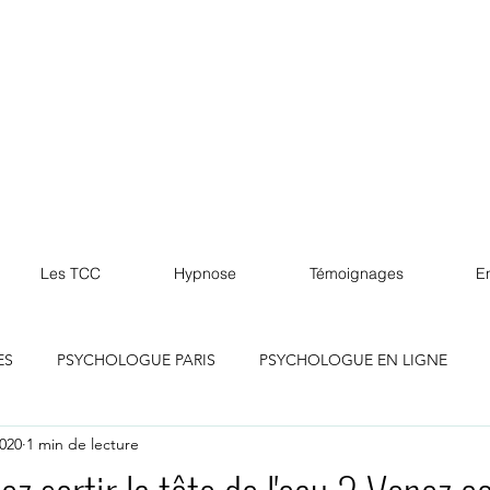
Les TCC
Hypnose
Témoignages
En
ES
PSYCHOLOGUE PARIS
PSYCHOLOGUE EN LIGNE
2020
1 min de lecture
lle
PSYCHOLOGUE MARSEILLE
PSYCHOLOGUE LILLE