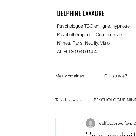
DELPHINE LAVABRE
Psychologue TCC en ligne, hypnose
Psychothérapeute, Coach de vie
Nîmes, Paris, Neuilly, Visio
ADELI 30 93 0914 4
Mes domaines
Qui suis-je?
Tous les posts
PSYCHOLOGUE NIM
delflavabre
6 févr. 
psychologue bordeaux
marsei