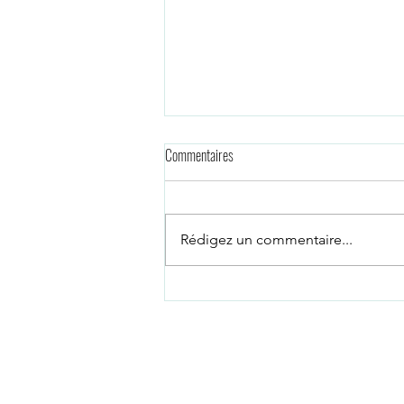
Commentaires
Rédigez un commentaire...
Vous ou votre enfant êtes haut potentiel
(HPI) et souhaitez consulter en ligne?