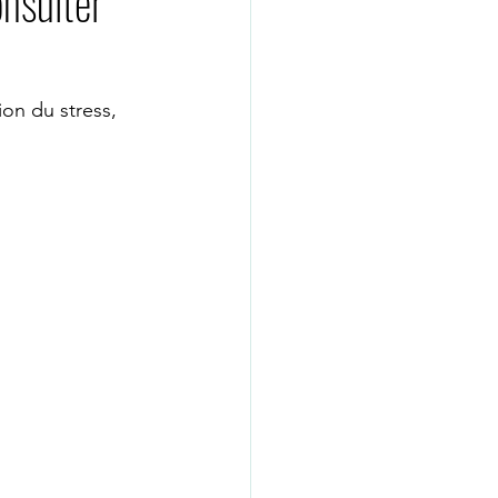
onsulter
GUE WHATSAPP
on du stress, 
psychologue nice
ié
coach de vie
psychologue paris16