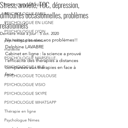
Stress, anxiété, TOC, dépression,
PSYCHOLOGUE NIMES
difficultés occasionnelles, problèmes
PSYCHOLOGUE PARIS
relationnels
PSYCHOLOGUE EN LIGNE
PSYCHOLOGUE LYON
Dernière mise à jour :
5 oct. 2020
Ne restez pas avec vos problèmes!! 
psychologue bordeaux
Delphine LAVABRE
marseille
Cabinet en ligne : la science a prouvé 
PSYCHOLOGUE MARSEILLE
l'efficacité des thérapies à distances 
PSYCHOLOGUE LILLE
comparées aux thérapies en face à 
face.
PSYCHOLOGUE TOULOUSE
PSYCHOLOGUE VISIO
PSYCHOLOGUE SKYPE
PSYCHOLOGUE WHATSAPP
Thérapie en ligne
Psychologue Nimes