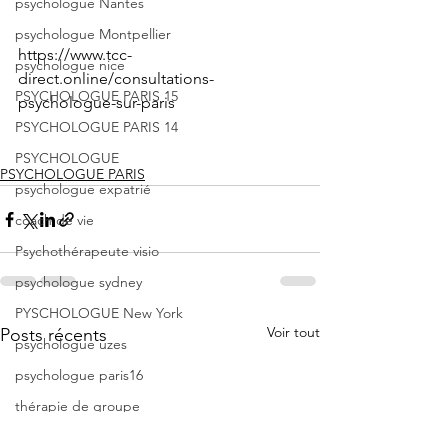
psychologue Nantes
psychologue Montpellier
https://www.tcc-
psychologue nice
direct.online/consultations-
PSYCHOLOGUE PARIS 15
psychologue-sur-paris
PSYCHOLOGUE PARIS 14
PSYCHOLOGUE
PSYCHOLOGUE PARIS
psychologue expatrié
coach de vie
Psychothérapeute visio
psychologue sydney
PYSCHOLOGUE New York
Voir tout
Posts récents
psychologue uzes
psychologue paris16
thérapie de groupe
groupe gestion du stress