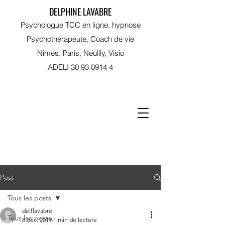
DELPHINE LAVABRE
Psychologue TCC en ligne, hypnose
Psychothérapeute, Coach de vie
Nîmes, Paris, Neuilly, Visio
ADELI
30 93 0914 4
RDV sur Doctolib
Post
Tous les posts
delflavabre
Tous les posts
8 déc. 2019
1 min de lecture