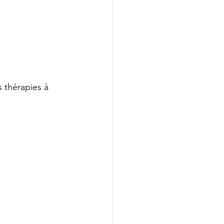
GUE WHATSAPP
psychologue nice
s thérapies à 
ié
coach de vie
psychologue paris16