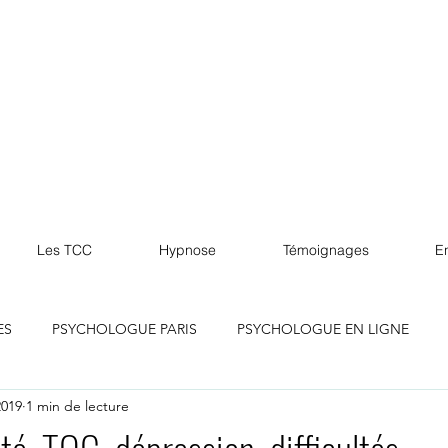
Les TCC
Hypnose
Témoignages
En
ES
PSYCHOLOGUE PARIS
PSYCHOLOGUE EN LIGNE
2019
1 min de lecture
lle
PSYCHOLOGUE MARSEILLE
PSYCHOLOGUE LILLE