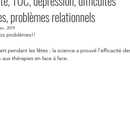
té, TOC, dépression, difficultés
es, problèmes relationnels
PSYCHOLOGUE VISIO
PSYCHOLOGUE SKYPE
PSYCHOLO
éc. 2019
vos problèmes!! 
e Nimes
psychologue Nantes
psychologue Montpellier
rt pendant les fêtes : la science a prouvé l'efficacité de
aux thérapies en face à face.
YCHOLOGUE PARIS 14
PSYCHOLOGUE
psychologue expatr
ologue sydney
PYSCHOLOGUE New York
psychologue uzes
stion du stress
groupe gestion du stress TCC