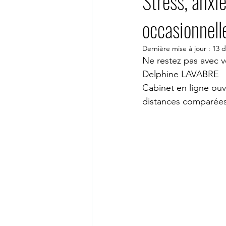
Stress, anxié
occasionnell
PSYCHOLOGUE TOULOUSE
Dernière mise à jour :
13 d
Ne restez pas avec 
Thérapie en ligne
Psychologu
Delphine LAVABRE
Cabinet en ligne ouve
distances comparées 
PSYCHOLOGUE PARIS 15
PS
Psychothérapeute visio
psych
thérapie de groupe
groupe ge