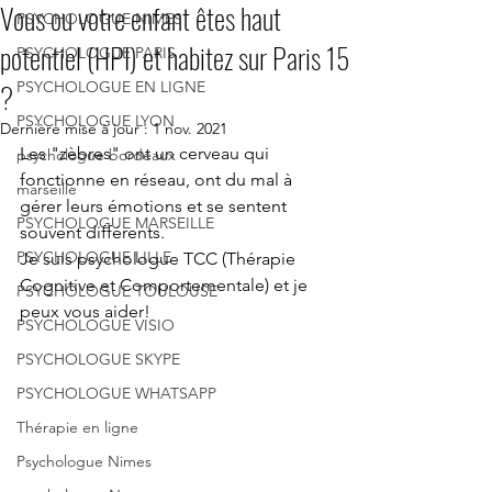
Vous ou votre enfant êtes haut
PSYCHOLOGUE NIMES
potentiel (HPI) et habitez sur Paris 15
PSYCHOLOGUE PARIS
?
PSYCHOLOGUE EN LIGNE
PSYCHOLOGUE LYON
Dernière mise à jour :
1 nov. 2021
Les "zèbres" ont un cerveau qui 
psychologue bordeaux
fonctionne en réseau, ont du mal à 
marseille
gérer leurs émotions et se sentent 
PSYCHOLOGUE MARSEILLE
souvent différents.
PSYCHOLOGUE LILLE
Je suis psychologue TCC (Thérapie 
Cognitive et Comportementale) et je 
PSYCHOLOGUE TOULOUSE
peux vous aider!
PSYCHOLOGUE VISIO
PSYCHOLOGUE SKYPE
PSYCHOLOGUE WHATSAPP
Thérapie en ligne
Psychologue Nimes