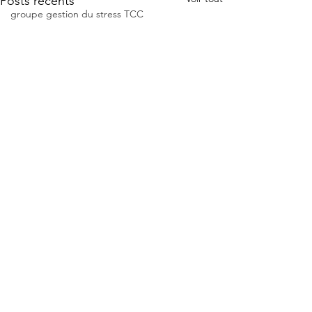
Posts récents
groupe gestion du stress TCC
thérapie de groupe TCC en ligne
psychothérapie Zurich
psychologue Genève
psychologue TCC Suisse
psychologue TCC Zurich
hypnose Zurich
hypnose Genève
crise d'angoisse
angoisse
panique
psychologue Tcc
anxiété
Commentaires