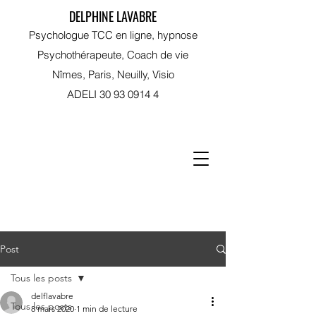
DELPHINE LAVABRE
Psychologue TCC en ligne, hypnose
Psychothérapeute, Coach de vie
Nîmes, Paris, Neuilly, Visio
ADELI
30 93 0914 4
RDV sur Doctolib
Post
Tous les posts
delflavabre
Tous les posts
8 mars 2020
1 min de lecture