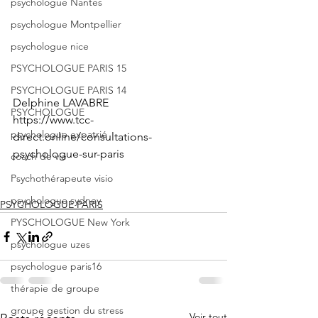
psychologue Nantes
psychologue Montpellier
psychologue nice
PSYCHOLOGUE PARIS 15
PSYCHOLOGUE PARIS 14
Delphine LAVABRE
PSYCHOLOGUE
https://www.tcc-
psychologue expatrié
direct.online/consultations-
psychologue-sur-paris
coach de vie
Psychothérapeute visio
psychologue sydney
PSYCHOLOGUE PARIS
PYSCHOLOGUE New York
psychologue uzes
psychologue paris16
thérapie de groupe
groupe gestion du stress
Voir tout