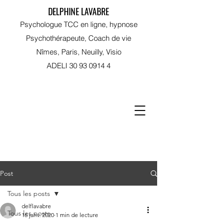
DELPHINE LAVABRE
Psychologue TCC en ligne, hypnose
Psychothérapeute, Coach de vie
Nîmes, Paris, Neuilly, Visio
ADELI
30 93 0914 4
RDV sur Doctolib
Post
Tous les posts
delflavabre
Tous les posts
16 janv. 2020
1 min de lecture