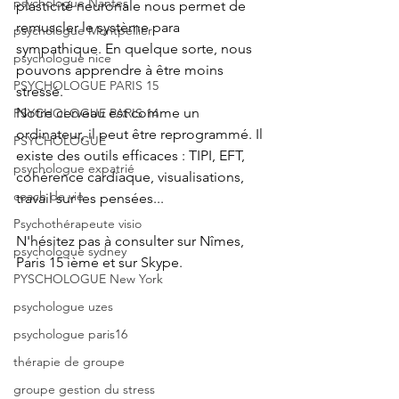
psychologue Nantes
plasticité neuronale nous permet de 
remuscler le système para 
psychologue Montpellier
sympathique. En quelque sorte, nous 
psychologue nice
pouvons apprendre à être moins 
PSYCHOLOGUE PARIS 15
stressé.
Notre cerveau est comme un 
PSYCHOLOGUE PARIS 14
ordinateur, il peut être reprogrammé. Il 
PSYCHOLOGUE
existe des outils efficaces : TIPI, EFT, 
psychologue expatrié
cohérence cardiaque, visualisations, 
coach de vie
travail sur les pensées...
Psychothérapeute visio
N'hésitez pas à consulter sur Nîmes, 
psychologue sydney
Paris 15 ième et sur Skype.
PYSCHOLOGUE New York
psychologue uzes
psychologue paris16
thérapie de groupe
groupe gestion du stress