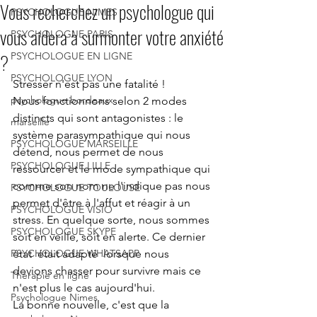
Vous recherchez un psychologue qui
PSYCHOLOGUE NIMES
vous aidera à surmonter votre anxiété
PSYCHOLOGUE PARIS
?
PSYCHOLOGUE EN LIGNE
PSYCHOLOGUE LYON
Stresser n'est pas une fatalité ! 
psychologue bordeaux
Nous fonctionnons selon 2 modes 
distincts qui sont antagonistes : le 
marseille
système parasympathique qui nous 
PSYCHOLOGUE MARSEILLE
détend, nous permet de nous 
PSYCHOLOGUE LILLE
ressourcer et le mode sympathique qui 
comme son nom ne l'indique pas nous 
PSYCHOLOGUE TOULOUSE
permet d'être à l'affut et réagir à un 
PSYCHOLOGUE VISIO
stress. En quelque sorte, nous sommes 
PSYCHOLOGUE SKYPE
soit en veille, soit en alerte. Ce dernier 
PSYCHOLOGUE WHATSAPP
état  était adapté  lorsque nous 
devions chasser pour survivre mais ce 
Thérapie en ligne
n'est plus le cas aujourd'hui.
Psychologue Nimes
La bonne nouvelle, c'est que la 