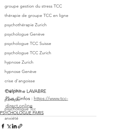
groupe gestion du stress TCC
thérapie de groupe TCC en ligne
psychothérapie Zurich
psychologue Genève
psychologue TCC Suisse
psychologue TCC Zurich
hypnose Zurich
hypnose Genève
crise d'angoisse
angoisse
Delphine LAVABRE 
Plus d'infos : 
https://www.tcc-
panique
direct.online
psychologue Tcc
PSYCHOLOGUE PARIS
anxiété