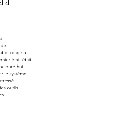
a à
GUE WHATSAPP
psychologue nice
e 
ode 
 et réagir à 
ié
coach de vie
nier état  était 
aujourd'hui.
er le système 
psychologue paris16
tressé.
es outils 
es...