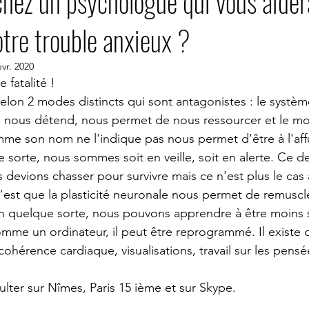
hez un psychologue qui vous aider
tre trouble anxieux ?
PSYCHOLOGUE VISIO
PSYCHOLOGUE SKYPE
PSYCHOLO
évr. 2020
 fatalité ! 
e Nimes
psychologue Nantes
psychologue Montpellier
lon 2 modes distincts qui sont antagonistes : le systèm
 nous détend, nous permet de nous ressourcer et le m
e son nom ne l'indique pas nous permet d'être à l'affut
YCHOLOGUE PARIS 14
PSYCHOLOGUE
psychologue expatr
 sorte, nous sommes soit en veille, soit en alerte. Ce der
 devions chasser pour survivre mais ce n'est plus le cas 
'est que la plasticité neuronale nous permet de remuscl
ologue sydney
PYSCHOLOGUE New York
psychologue uzes
n quelque sorte, nous pouvons apprendre à être moins s
mme un ordinateur, il peut être reprogrammé. Il existe d
stion du stress
groupe gestion du stress TCC
 cohérence cardiaque, visualisations, travail sur les pensé
ulter sur Nîmes, Paris 15 ième et sur Skype.