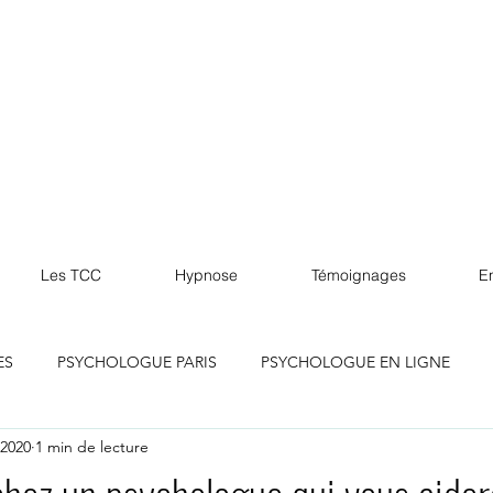
Les TCC
Hypnose
Témoignages
En
ES
PSYCHOLOGUE PARIS
PSYCHOLOGUE EN LIGNE
 2020
1 min de lecture
lle
PSYCHOLOGUE MARSEILLE
PSYCHOLOGUE LILLE