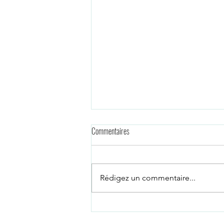
Commentaires
Rédigez un commentaire...
Vous souhaitez apprendre à gérer vos
émotions et consulter en ligne?