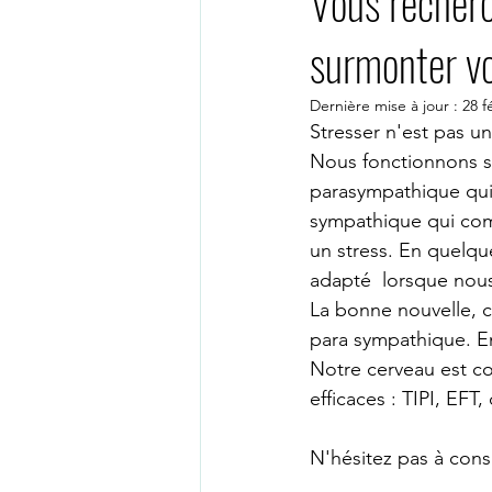
Vous recherc
surmonter vo
PSYCHOLOGUE TOULOUSE
Dernière mise à jour :
28 f
Stresser n'est pas une
Thérapie en ligne
Psychologu
Nous fonctionnons se
parasympathique qui
sympathique qui comm
PSYCHOLOGUE PARIS 15
PS
un stress. En quelque
adapté  lorsque nous
La bonne nouvelle, c
Psychothérapeute visio
psych
para sympathique. E
Notre cerveau est co
thérapie de groupe
groupe ge
efficaces : TIPI, EFT,
N'hésitez pas à cons