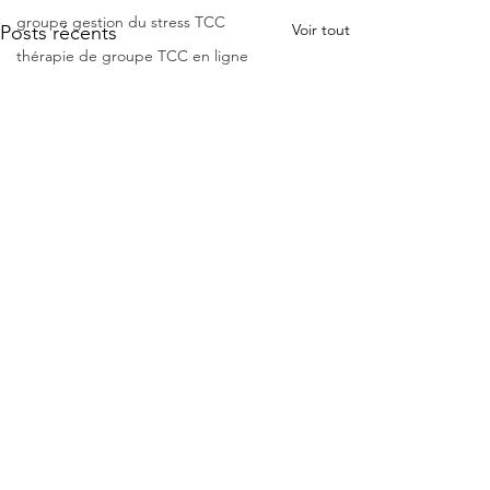
groupe gestion du stress TCC
Voir tout
Posts récents
thérapie de groupe TCC en ligne
psychothérapie Zurich
psychologue Genève
psychologue TCC Suisse
psychologue TCC Zurich
hypnose Zurich
hypnose Genève
crise d'angoisse
angoisse
panique
psychologue Tcc
anxiété
Commentaires