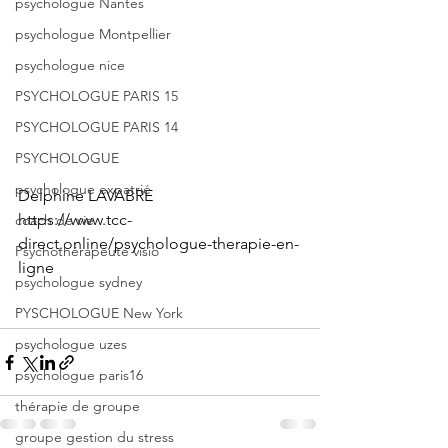
psychologue Nantes
psychologue Montpellier
psychologue nice
PSYCHOLOGUE PARIS 15
PSYCHOLOGUE PARIS 14
PSYCHOLOGUE
psychologue expatrié
Delphine LAVABRE
https://www.tcc-
coach de vie
direct.online/psychologue-therapie-en-
Psychothérapeute visio
ligne
psychologue sydney
PYSCHOLOGUE New York
psychologue uzes
psychologue paris16
thérapie de groupe
groupe gestion du stress