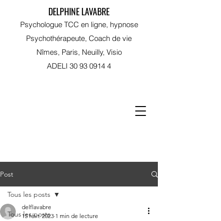
DELPHINE LAVABRE
Psychologue TCC en ligne, hypnose
Psychothérapeute, Coach de vie
Nîmes, Paris, Neuilly, Visio
ADELI
30 93 0914 4
RDV sur Doctolib
Post
Tous les posts
delflavabre
Tous les posts
15 févr. 2023
1 min de lecture