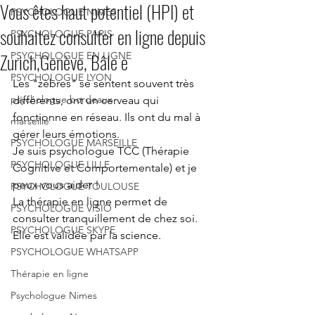
Vous êtes haut potentiel (HPI) et
PSYCHOLOGUE NIMES
souhaitez consulter en ligne depuis
PSYCHOLOGUE PARIS
Zurich,Genève, Bâle e
PSYCHOLOGUE EN LIGNE
PSYCHOLOGUE LYON
Les "zèbres" se sentent souvent très 
psychologue bordeaux
différents, ont un cerveau qui 
fonctionne en réseau. Ils ont du mal à 
marseille
gérer leurs émotions.
PSYCHOLOGUE MARSEILLE
Je suis psychologue TCC (Thérapie 
PSYCHOLOGUE LILLE
Cognitive et Comportementale) et je 
peux vous aider !
PSYCHOLOGUE TOULOUSE
La thérapie en ligne permet de 
PSYCHOLOGUE VISIO
consulter tranquillement de chez soi. 
PSYCHOLOGUE SKYPE
Elle est validée par la science.
PSYCHOLOGUE WHATSAPP
Thérapie en ligne
Psychologue Nimes