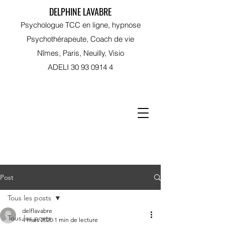
DELPHINE LAVABRE
Psychologue TCC en ligne, hypnose
Psychothérapeute, Coach de vie
Nîmes, Paris, Neuilly, Visio
ADELI
30 93 0914 4
RDV sur Doctolib
Post
Tous les posts
delflavabre
Tous les posts
4 mars 2020
1 min de lecture