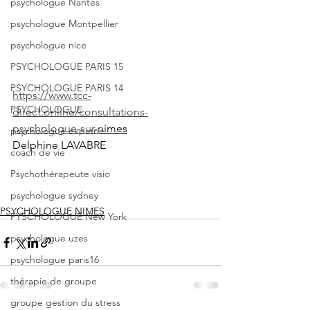
psychologue Nantes
psychologue Montpellier
psychologue nice
PSYCHOLOGUE PARIS 15
PSYCHOLOGUE PARIS 14
https://www.tcc-
PSYCHOLOGUE
direct.online/consultations-
psychologue-sur-n
imes
psychologue expatrié
Delphine LAVABRE
coach de vie
Psychothérapeute visio
psychologue sydney
PSYCHOLOGUE NIMES
PYSCHOLOGUE New York
psychologue uzes
psychologue paris16
thérapie de groupe
groupe gestion du stress