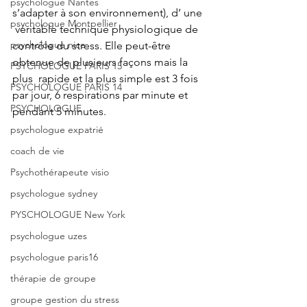
psychologue Nantes
s’adapter à son environnement), d’ une 
psychologue Montpellier
 véritable technique physiologique de 
psychologue nice
contrôle du stress. Elle peut-être  
obtenue de plusieurs façons mais la 
PSYCHOLOGUE PARIS 15
plus  rapide et la plus simple est 3 fois 
PSYCHOLOGUE PARIS 14
par jour, 6 respirations par minute et  
PSYCHOLOGUE
pendant 5 minutes.
psychologue expatrié
coach de vie
Psychothérapeute visio
psychologue sydney
PYSCHOLOGUE New York
psychologue uzes
psychologue paris16
thérapie de groupe
groupe gestion du stress