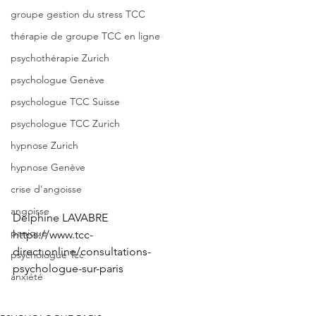
groupe gestion du stress TCC
thérapie de groupe TCC en ligne
psychothérapie Zurich
psychologue Genève
psychologue TCC Suisse
psychologue TCC Zurich
hypnose Zurich
hypnose Genève
crise d'angoisse
angoisse
Delphine LAVABRE
panique
https://www.tcc-
direct.online/consultations-
psychologue Tcc
psychologue-sur-paris
anxiété