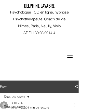
DELPHINE LAVABRE
Psychologue TCC en ligne, hypnose
Psychothérapeute, Coach de vie
Nîmes, Paris, Neuilly, Visio
ADELI
30 93 0914 4
RDV sur Doctolib
Post
Tous les posts
delflavabre
Tous les posts
10 janv. 2020
1 min de lecture