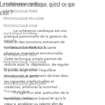
La cohérence cardiaque, qu'est-ce que
PSYCHOLOGUE NIMES
c'est ?
PSYCHOLOGUE PARIS
PSYCHOLOGUE EN LIGNE
PSYCHOLOGUE LYON
	La cohérence cardiaque est une 
psychologue bordeaux
pratique personnelle de la gestion du  
marseille
stress et des émotions entrainant de 
nombreux bienfaits sur la santé  
PSYCHOLOGUE MARSEILLE
physique, mentale et émotionnelle.  
PSYCHOLOGUE LILLE
Cette technique simple permet de 
PSYCHOLOGUE TOULOUSE
réduire aussi la  dépression, de réguler 
PSYCHOLOGUE VISIO
le poids, augmenter l'équilibre 
émotionnel, le sentiment de bien-être, 
PSYCHOLOGUE SKYPE
les capacités intellectuelles et 
PSYCHOLOGUE WHATSAPP
créatrices, améliorer le sommeil ...
Thérapie en ligne
	Il s’agit d’un état  particulier de la 
variabilité cardiaque (capacité qu’a le 
Psychologue Nimes
cœur à  accélérer ou ralentir afin de 