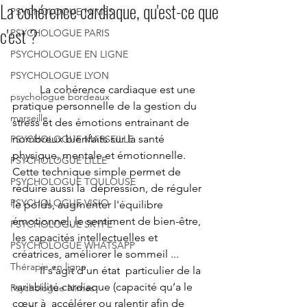
La cohérence cardiaque, qu'est-ce que
PSYCHOLOGUE NIMES
c'est ?
PSYCHOLOGUE PARIS
PSYCHOLOGUE EN LIGNE
PSYCHOLOGUE LYON
	La cohérence cardiaque est une 
psychologue bordeaux
pratique personnelle de la gestion du  
marseille
stress et des émotions entrainant de 
nombreux bienfaits sur la santé  
PSYCHOLOGUE MARSEILLE
physique, mentale et émotionnelle.  
PSYCHOLOGUE LILLE
Cette technique simple permet de 
PSYCHOLOGUE TOULOUSE
réduire aussi la  dépression, de réguler 
PSYCHOLOGUE VISIO
le poids, augmenter l'équilibre 
émotionnel, le sentiment de bien-être, 
PSYCHOLOGUE SKYPE
les capacités intellectuelles et 
PSYCHOLOGUE WHATSAPP
créatrices, améliorer le sommeil ...
Thérapie en ligne
	Il s’agit d’un état  particulier de la 
variabilité cardiaque (capacité qu’a le 
Psychologue Nimes
cœur à  accélérer ou ralentir afin de 