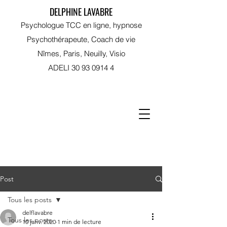
DELPHINE LAVABRE
Psychologue TCC en ligne, hypnose
Psychothérapeute, Coach de vie
Nîmes, Paris, Neuilly, Visio
ADELI
30 93 0914 4
RDV sur Doctolib
Post
Tous les posts
delflavabre
Tous les posts
10 janv. 2020
1 min de lecture