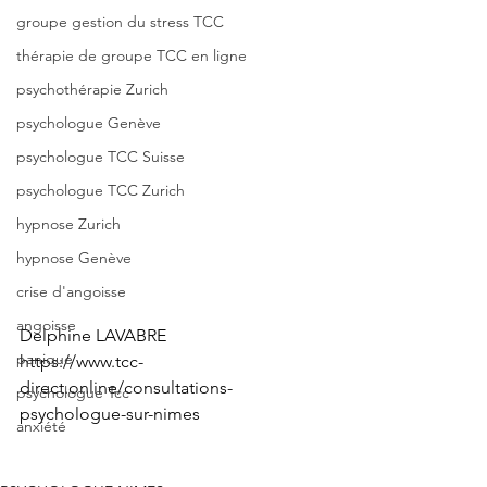
groupe gestion du stress TCC
thérapie de groupe TCC en ligne
psychothérapie Zurich
psychologue Genève
psychologue TCC Suisse
psychologue TCC Zurich
hypnose Zurich
hypnose Genève
crise d'angoisse
angoisse
Delphine LAVABRE
panique
https://www.tcc-
direct.online/consultations-
psychologue Tcc
psychologue-sur-nimes
anxiété