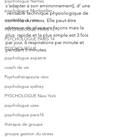
psychologue Nantes
s’adapter à son environnement), d’ une 
psychologue Montpellier
 véritable technique physiologique de 
psychologue nice
contrôle du stress. Elle peut-être  
obtenue de plusieurs façons mais la 
PSYCHOLOGUE PARIS 15
plus  rapide et la plus simple est 3 fois 
PSYCHOLOGUE PARIS 14
par jour, 6 respirations par minute et  
PSYCHOLOGUE
pendant 5 minutes.
psychologue expatrié
coach de vie
Psychothérapeute visio
psychologue sydney
PYSCHOLOGUE New York
psychologue uzes
psychologue paris16
thérapie de groupe
groupe gestion du stress