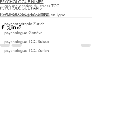
PSYCHOLOGUE NIMES
groupe gestion du stress TCC
PSYCHOLOGUE PARIS
PSYCHOLOGUE EN LIGNE
thérapie de groupe TCC en ligne
psychothérapie Zurich
psychologue Genève
psychologue TCC Suisse
psychologue TCC Zurich
hypnose Zurich
Voir tout
Posts récents
hypnose Genève
crise d'angoisse
angoisse
panique
psychologue Tcc
anxiété