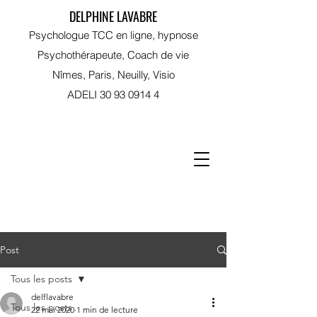
DELPHINE LAVABRE
Psychologue TCC en ligne, hypnose
Psychothérapeute, Coach de vie
Nîmes, Paris, Neuilly, Visio
ADELI
30 93 0914 4
RDV sur Doctolib
Post
Tous les posts
delflavabre
Tous les posts
22 mai 2020
1 min de lecture