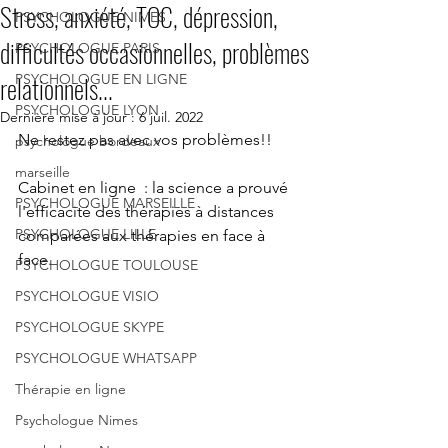
Stress, anxiété, TOC, dépression,
PSYCHOLOGUE NIMES
difficultés occasionnelles, problèmes
PSYCHOLOGUE PARIS
relationnels...
PSYCHOLOGUE EN LIGNE
PSYCHOLOGUE LYON
Dernière mise à jour :
6 juil. 2022
Ne restez pas avec vos problèmes!! 
psychologue bordeaux
marseille
Cabinet en ligne  : la science a prouvé 
PSYCHOLOGUE MARSEILLE
l'efficacité des thérapies à distances 
PSYCHOLOGUE LILLE
comparées aux thérapies en face à 
face.
PSYCHOLOGUE TOULOUSE
PSYCHOLOGUE VISIO
PSYCHOLOGUE SKYPE
PSYCHOLOGUE WHATSAPP
Thérapie en ligne
Psychologue Nimes