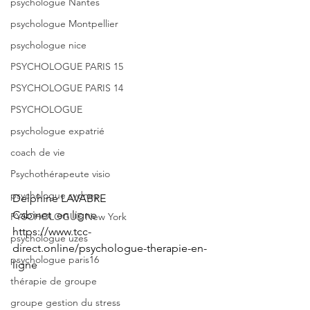
psychologue Nantes
psychologue Montpellier
psychologue nice
PSYCHOLOGUE PARIS 15
PSYCHOLOGUE PARIS 14
PSYCHOLOGUE
psychologue expatrié
coach de vie
Psychothérapeute visio
psychologue sydney
Delphine LAVABRE
Cabinet  en ligne
PYSCHOLOGUE New York
https://www.tcc-
psychologue uzes
direct.online/psychologue-therapie-en-
psychologue paris16
ligne
thérapie de groupe
groupe gestion du stress