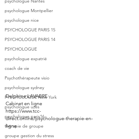
psychologue Nantes
psychologue Montpellier
psychologue nice
PSYCHOLOGUE PARIS 15
PSYCHOLOGUE PARIS 14
PSYCHOLOGUE
psychologue expatrié
coach de vie
Psychothérapeute visio
psychologue sydney
Delphine LAVABRE
PYSCHOLOGUE New York
Cabinet en ligne
psychologue uzes
https://www.tcc-
psychologue paris16
direct.online/psychologue-therapie-en-
ligne
thérapie de groupe
groupe gestion du stress