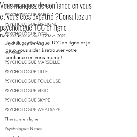
Vous manquez de confiance en vous
PSYCHOLOGUE NIMES
et vous êtes expatrié ?Consultez un
PSYCHOLOGUE PARIS
psychologue TCC en ligne
PSYCHOLOGUE EN LIGNE
PSYCHOLOGUE LYON
Dernière mise à jour :
12 févr. 2021
Je suis psychologue TCC en ligne et je 
psychologue bordeaux
peux vous aider à retrouver votre 
marseille
confiance en vous-même!
PSYCHOLOGUE MARSEILLE
PSYCHOLOGUE LILLE
PSYCHOLOGUE TOULOUSE
PSYCHOLOGUE VISIO
PSYCHOLOGUE SKYPE
PSYCHOLOGUE WHATSAPP
Thérapie en ligne
Psychologue Nimes