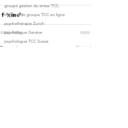
groupe gestion du stress TCC
thérapie de groupe TCC en ligne
psychothérapie Zurich
psychologue Genève
psychologue TCC Suisse
Voir tout
Posts récents
psychologue TCC Zurich
hypnose Zurich
hypnose Genève
crise d'angoisse
angoisse
panique
psychologue Tcc
anxiété