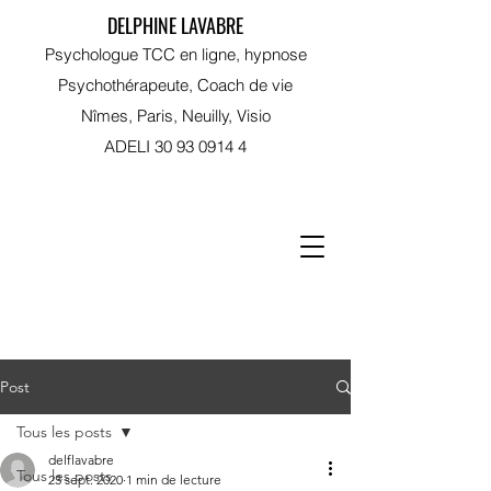
DELPHINE LAVABRE
Psychologue TCC en ligne, hypnose
Psychothérapeute, Coach de vie
Nîmes, Paris, Neuilly, Visio
ADELI
30 93 0914 4
RDV sur Doctolib
Post
Tous les posts
delflavabre
Tous les posts
23 sept. 2020
1 min de lecture