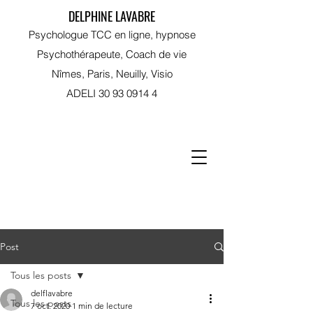
DELPHINE LAVABRE
Psychologue TCC en ligne, hypnose
Psychothérapeute, Coach de vie
Nîmes, Paris, Neuilly, Visio
ADELI
30 93 0914 4
RDV sur Doctolib
Post
Tous les posts
delflavabre
Tous les posts
7 oct. 2020
1 min de lecture