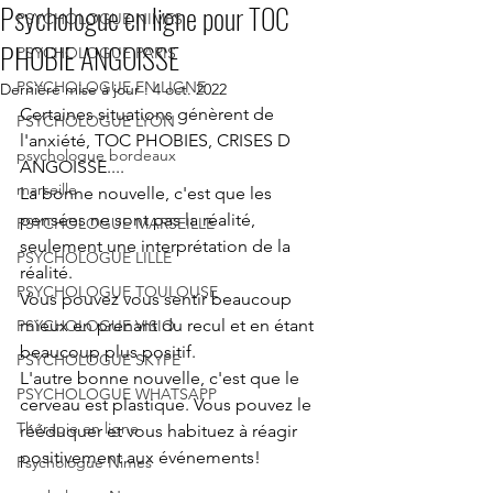
Psychologue en ligne pour TOC
PSYCHOLOGUE NIMES
PHOBIE ANGOISSE
PSYCHOLOGUE PARIS
PSYCHOLOGUE EN LIGNE
Dernière mise à jour :
4 oct. 2022
Certaines situations génèrent de 
PSYCHOLOGUE LYON
l'anxiété, TOC PHOBIES, CRISES D 
psychologue bordeaux
ANGOISSE....
marseille
La bonne nouvelle, c'est que les 
pensées ne sont pas la réalité, 
PSYCHOLOGUE MARSEILLE
seulement une interprétation de la 
PSYCHOLOGUE LILLE
réalité.
PSYCHOLOGUE TOULOUSE
Vous pouvez vous sentir beaucoup 
mieux en prenant du recul et en étant 
PSYCHOLOGUE VISIO
beaucoup plus positif.
PSYCHOLOGUE SKYPE
L'autre bonne nouvelle, c'est que le 
PSYCHOLOGUE WHATSAPP
cerveau est plastique. Vous pouvez le 
Thérapie en ligne
rééduquer et vous habituez à réagir 
positivement aux événements!
Psychologue Nimes