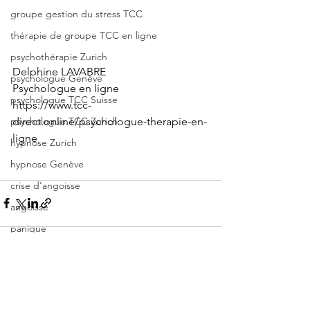
groupe gestion du stress TCC
thérapie de groupe TCC en ligne
psychothérapie Zurich
Delphine LAVABRE
psychologue Genève
Psychologue en ligne
psychologue TCC Suisse
https://www.tcc-
direct.online/psychologue-therapie-en-
psychologue TCC Zurich
ligne
hypnose Zurich
hypnose Genève
crise d'angoisse
angoisse
panique
psychologue Tcc
anxiété
Voir tout
Posts récents